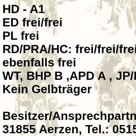
HD - A1
ED frei/frei
PL frei
RD/PRA/HC: frei/frei/fr
ebenfalls frei
WT, BHP B ,APD A , JP/
Kein Gelbträger
Besitzer/Ansprechpartn
31855 Aerzen, Tel.: 051