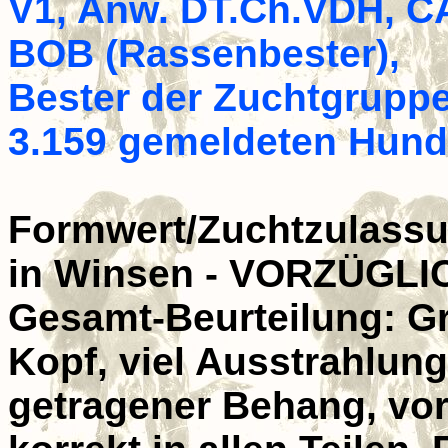
V1, Anw. DT.Ch.VDH, C
BOB
(Rassenbester),
Bester der Zuchtgruppe
3.159 gemeldeten Hund
Formwert/Zuchtzulassu
in Winsen - VORZÜGLI
Gesamt-Beurteilung: Gr
Kopf, viel Ausstrahlun
getragener Behang, vor